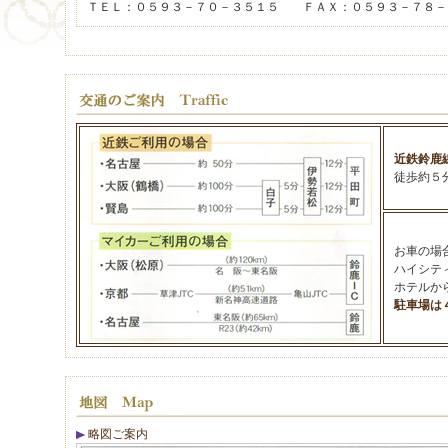
ＴＥＬ：０５９３－７０－３５１５ ＦＡＸ：０５９３－７８－
近鉄鈴鹿
徒歩約５
お車の場
ハイシテ
ホテルか
駐車場は
略図ご案内