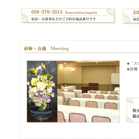
「ス
設備
・ホ
・Ｌ
※付