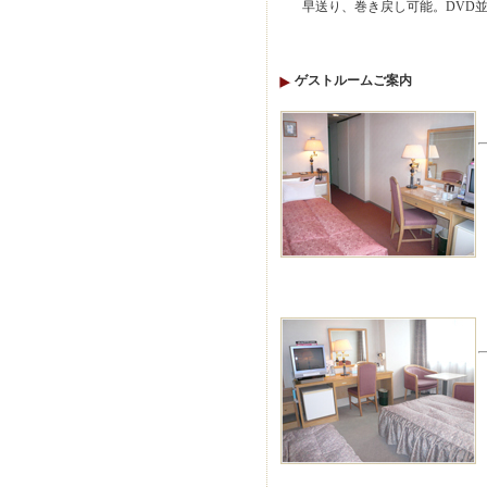
早送り、巻き戻し可能。DVD並
ゲストルームご案内