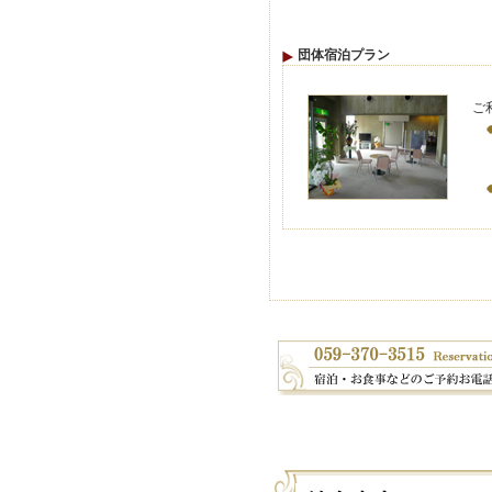
団体宿泊プラン
ご
一
お