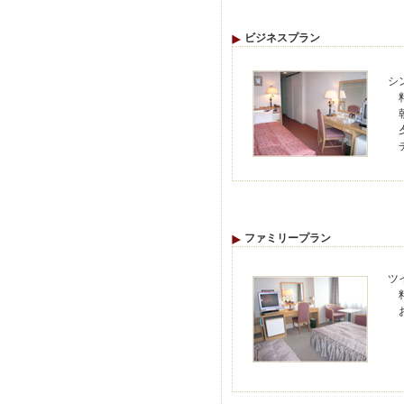
ビジネスプラン
シ
料
朝
夕
チ
ファミリープラン
ツ
料
お
お