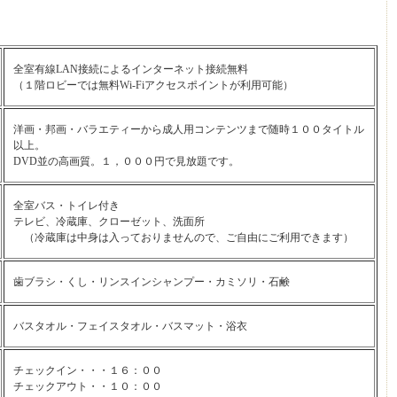
全室有線LAN接続によるインターネット接続無料
（１階ロビーでは無料Wi-Fiアクセスポイントが利用可能）
洋画・邦画・バラエティーから成人用コンテンツまで随時１００タイトル
以上。
DVD並の高画質。１，０００円で見放題です。
全室バス・トイレ付き
テレビ、冷蔵庫、クローゼット、洗面所
（冷蔵庫は中身は入っておりませんので、ご自由にご利用できます）
歯ブラシ・くし・リンスインシャンプー・カミソリ・石鹸
バスタオル・フェイスタオル・バスマット・浴衣
チェックイン・・・１６：００
チェックアウト・・１０：００