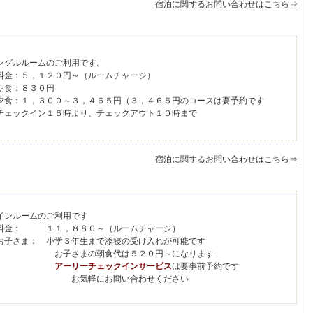
宿泊に関するお問い合わせはこちら⇒
ングルルームのご利用です。
金：５，１２０円～（ルームチャージ）
食：８３０円
食：１，３００～３，４６５円（３，４６５円のコースは要予約です
ェックイン１６時より、チェックアウト１０時まで
宿泊に関するお問い合わせはこちら⇒
インルームのご利用です
金： １１，８８０～（ルームチャージ）
子さま： 小学３年生まで添寝の受け入れが可能です
子さまの朝食代は５２０円～になります
アーリーチェックインサービス
は要事前予約です
お気軽にお問い合わせください