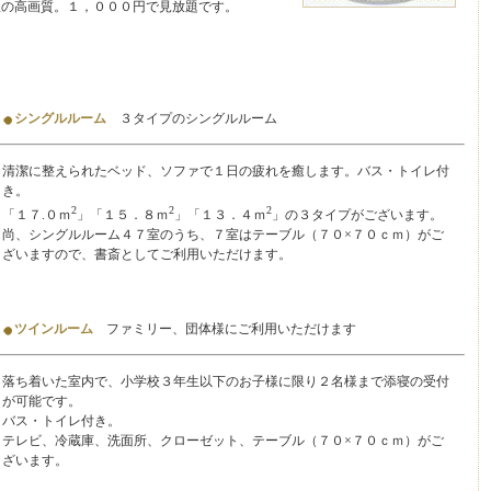
の高画質。１，０００円で見放題です。
シングルルーム
３タイプのシングルルーム
清潔に整えられたベッド、ソファで１日の疲れを癒します。バス・トイレ付
き。
2
2
2
「１７.０ｍ
」「１５．８ｍ
」「１３．４ｍ
」の３タイプがございます。
尚、シングルルーム４７室のうち、７室はテーブル（７０×７０ｃｍ）がご
ざいますので、書斎としてご利用いただけます。
ツインルーム
ファミリー、団体様にご利用いただけます
落ち着いた室内で、小学校３年生以下のお子様に限り２名様まで添寝の受付
が可能です。
バス・トイレ付き。
テレビ、冷蔵庫、洗面所、クローゼット、テーブル（７０×７０ｃｍ）がご
ざいます。