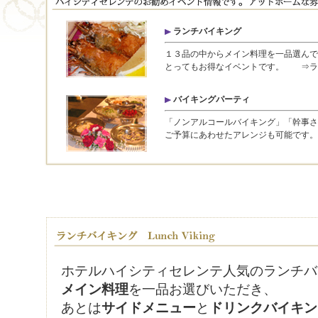
ランチバイキング
１３品の中からメイン料理を一品選んで
とってもお得なイベントです。
⇒ラ
バイキングパーティ
「ノンアルコールバイキング」「幹事さ
ご予算にあわせたアレンジも可能で
ホテルハイシティセレンテ人気のランチバ
メイン料理
を一品お選びいただき、
あとは
サイドメニュー
と
ドリンクバイキン